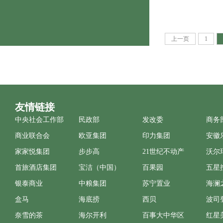
上一页
1
友情链接
中央社会工作部
民政部
发改委
商务
商业联合会
欧亚集团
印力集团
安徽
家家悦集团
步步高
21世纪不动产
沃尔
首旅酒店集团
宝洁（中国）
百果园
五星
银泰商业
中粮集团
苏宁置业
海澜
盒马
海底捞
西贝
波司
奈雪的茶
海尔开利
百事大中华区
红星