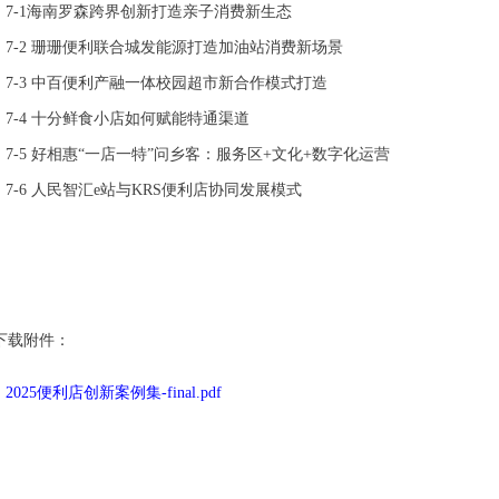
7-1
海南罗森跨界创新打造亲子消费新生态
7-2
珊珊便利联合城发能源打造加油站消费新场景
7-3
中百便利产融一体校园超市新合作模式打造
7-4
十分鲜食小店如何赋能特通渠道
7-5
好相惠
“
一店一特
”
问乡客：服务区
+
文化
+
数字化运营
7-6
人民智汇
e
站与
KRS
便利店协同发展模式
下载附件：
2025便利店创新案例集-final.pdf