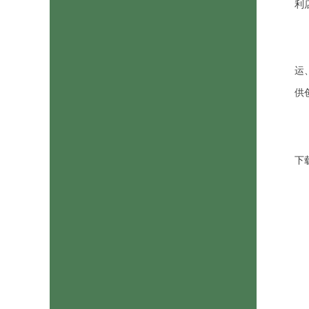
利
运
供
下