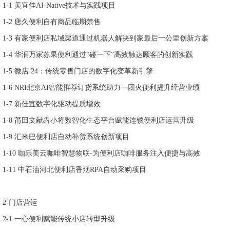
1-1
美宜佳
AI-Native
技术与实践项目
1-2
唐久便利自有商品临期禁售
1-3
有家便利店私域渠道通过机器人解决到家最后一公里创新方案
1-4
华润万家苏果便利通过
“
碰一下
”
高效触达顾客的创新实践
1-5
微店
24
：传统零售门店的数字化变革新引擎
1-6 NRI
北京
AI
智能推荐订货系统助力一团火便利提升经营业绩
1-7
新佳宜数字化驱动提质增效
1-8
莆田文献犇小将数智化生态平台赋能连锁便利店运营升级
1-9
汇米巴便利店自动补货系统创新项目
1-10
咖乐美云咖啡智慧物联
-
为便利店咖啡服务注入便捷与高效
1-11
中石油河北便利店香烟
RPA
自动采购项目
2-
门店营运
2-1
一心便利赋能传统小店转型升级