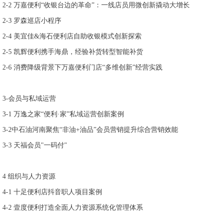
2-2
万嘉便利
“
收银台边的革命
”
：一线店员用微创新撬动大增长
2-3
罗森巡店小程序
2-4
美宜佳
&
海石便利店自助收银模式创新探索
2-5
凯辉便利携手海鼎，经验补货转型智能补货
2-6
消费降级背景下万嘉便利门店
“
多维创新
”
经营实践
3-
会员与私域运营
3-1
万逸之家
“
便利
·
家
”
私域运营创新案例
3-2
中石油河南聚焦
“
非油
+
油品
”
会员营销提升综合营销效能
3-3
天福会员
"
一码付
"
4
组织与人力资源
4-1
十足便利店抖音职人项目案例
4-2
壹度便利打造全面人力资源系统化管理体系