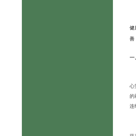
健
善
一
心
的
连