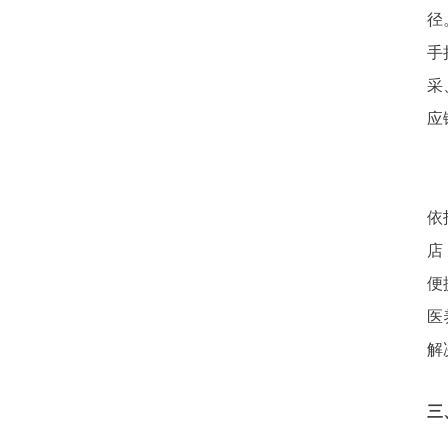
径
手
采
应
依
店
便
医
解
三