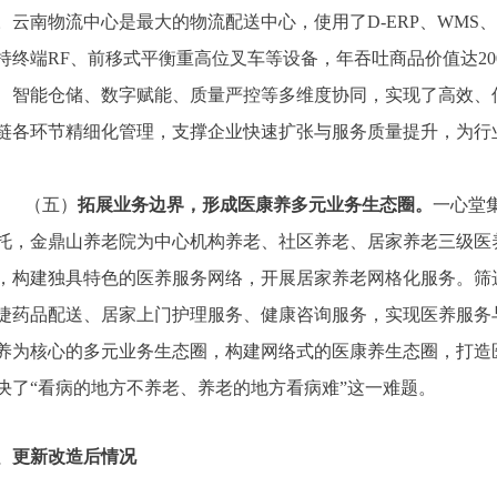
。云南物流中心是最大的物流配送中心，使用了
D-ERP、WM
持终端RF、前移式平衡重高位叉车等设备，年吞吐商品价值达2
、智能仓储、数字赋能、质量严控等多维度协同，实现了高效、
链各环节精细化管理，支撑企业快速扩张与服务质量提升，为行
（五）
拓展业务边界，形成医康养多元业务生态圈。
一心堂
托，金鼎山养老院为中心机构养老、社区养老、居家养老三级医
，构建独具特色的医养服务网络，开展居家养老网格化服务。筛
捷药品配送、居家上门护理服务、健康咨询服务，实现医养服务
养为核心的多元业务生态圈，构建网络式的医康养生态圈，打造
决了
“看病的地方不养老、养老的地方看病难”这一难题。
、
更新改造后情况