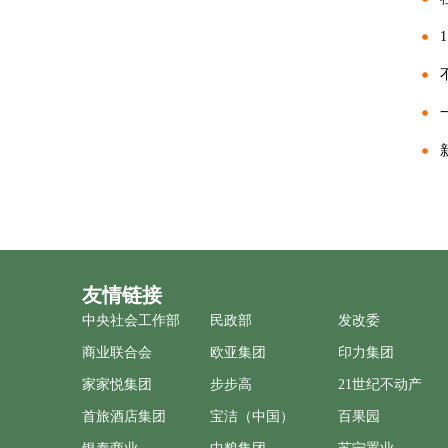
友情链接
中央社会工作部
民政部
发改委
商业联合会
欧亚集团
印力集团
家家悦集团
步步高
21世纪不动产
首旅酒店集团
宝洁（中国）
百果园