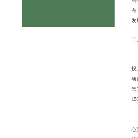
药
有
发
二
投
项
售
1
心