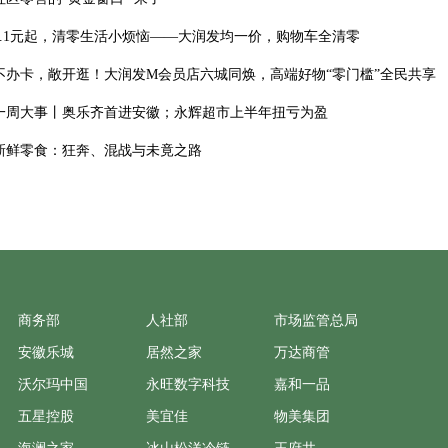
1.1元起，清零生活小烦恼——大润发均一价，购物车全清零
不办卡，敞开逛！大润发M会员店六城同焕，高端好物“零门槛”全民共享
一周大事丨奥乐齐首进安徽；永辉超市上半年扭亏为盈
新鲜零食：狂奔、混战与未竟之路
商务部
人社部
市场监管总局
安徽乐城
居然之家
万达商管
沃尔玛中国
永旺数字科技
嘉和一品
五星控股
美宜佳
物美集团