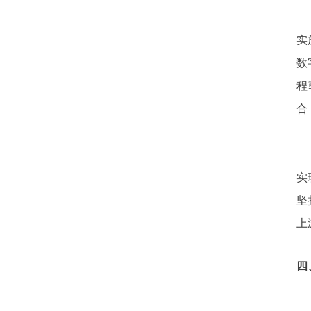
实
数
程
合
实
坚
上
四