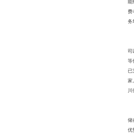
能
费
务
司
等
已
家
川
储
优