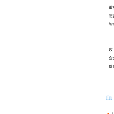
重
淀
智
数
企
价