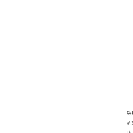
采
的
店