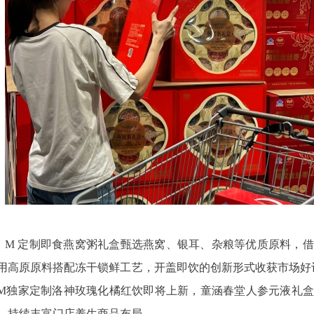
M 定制即食燕窝粥礼盒甄选燕窝、银耳、杂粮等优质原料，
用高原原料搭配冻干锁鲜工艺，开盖即饮的创新形式收获市场好
M独家定制洛神玫瑰化橘红饮即将上新，童涵春堂人参元液礼
，持续丰富门店养生商品布局。