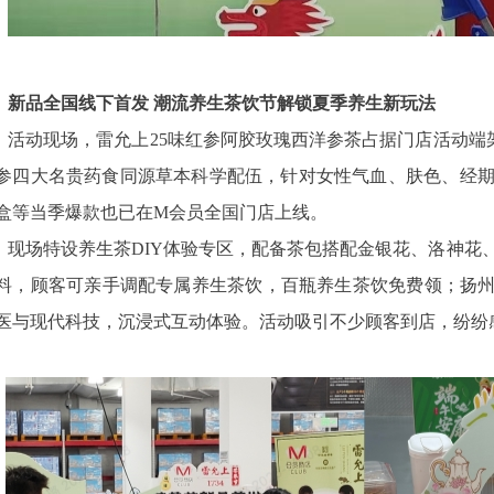
新品全国线下首发 潮流养生茶饮节解锁夏季养生新玩法
活动现场，雷允上25味红参阿胶玫瑰西洋参茶占据门店活动端
参四大名贵药食同源草本科学配伍，针对女性气血、肤色、经
盒等当季爆款也已在M会员全国门店上线。
现场特设养生茶DIY体验专区，配备茶包搭配金银花、洛神花
料，顾客可亲手调配专属养生茶饮，百瓶养生茶饮免费领；扬州
医与现代科技，沉浸式互动体验。活动吸引不少顾客到店，纷纷