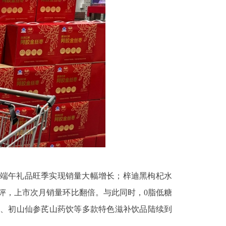
借端午礼品旺季实现销量大幅增长；梓迪黑枸杞水
评，上市次月销量环比翻倍。与此同时，0脂低糖
盒、初山仙参芪山药饮等多款特色滋补饮品陆续到