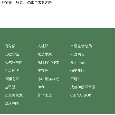
新鲜零食：狂奔、混战与未竟之路
商务部
人社部
市场监管总局
安徽乐城
居然之家
万达商管
沃尔玛中国
永旺数字科技
嘉和一品
五星控股
美宜佳
物美集团
海澜之家
冰山松洋冷链
王府井
波司登
伊利
成都伊藤洋华堂
红星美凯龙
普华永道
CHINASHOP
ECR中国