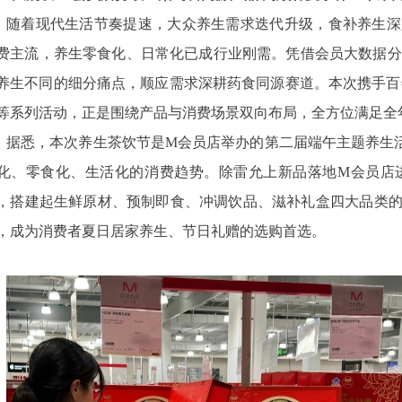
随着现代生活节奏提速，大众养生需求迭代升级，食补养生深
费主流，养生零食化、日常化已成行业刚需。凭借会员大数据分
养生不同的细分痛点，顺应需求深耕药食同源赛道。本次携手百年
等系列活动，正是围绕产品与消费场景双向布局，全方位满足全
据悉，本次养生茶饮节是M会员店举办的第二届端午主题养生活
化、零食化、生活化的消费趋势。除雷允上新品落地M会员店
，搭建起生鲜原材、预制即食、冲调饮品、滋补礼盒四大品类
，成为消费者夏日居家养生、节日礼赠的选购首选。