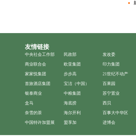
友情链接
中央社会工作部
民政部
发改委
商业联合会
欧亚集团
印力集团
家家悦集团
步步高
21世纪不动产
首旅酒店集团
宝洁（中国）
百果园
银泰商业
中粮集团
苏宁置业
盒马
海底捞
西贝
奈雪的茶
海尔开利
百事大中华区
中国特许加盟展
盟享加
进博会