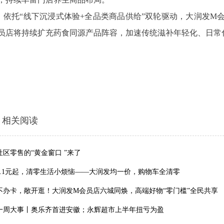
依托“线下沉浸式体验+全品类商品供给”双轮驱动，大润发M
员店将持续扩充药食同源产品阵容，加速传统滋补年轻化、日常
相关阅读
社区零售的“黄金窗口 ”来了
1.1元起，清零生活小烦恼——大润发均一价，购物车全清零
不办卡，敞开逛！大润发M会员店六城同焕，高端好物“零门槛”全民共享
一周大事丨奥乐齐首进安徽；永辉超市上半年扭亏为盈