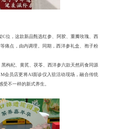
架C位，这款新品甄选红参、阿胶、重瓣玫瑰、西
期等痛点，由内调理。同期，西洋参礼盒、孢子粉
、黑枸杞、黄芪、茯苓、西洋参六款天然药食同源
M会员店更将AI面诊仪入驻活动现场，融合传统
感受不一样的新式养生。