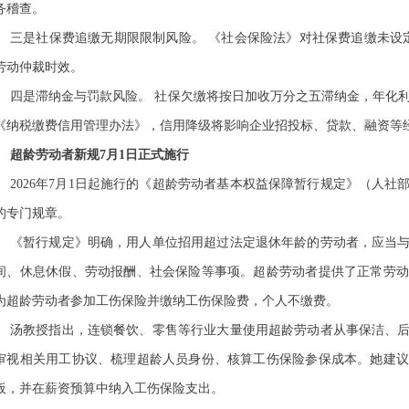
务稽查。
三是社保费追缴无期限限制风险。
《社会保险法》对社保费追缴未设
劳动仲裁时效。
四是滞纳金与罚款风险。
社保欠缴将按日加收万分之五滞纳金，年化
《纳税缴费信用管理办法》，信用降级将影响企业招投标、贷款、融资等
超龄劳动者新规
7
月
1
日正式施行
2026
年
7
月
1
日起施行的《超龄劳动者基本权益保障暂行规定》（人社
的专门规章。
《暂行规定》明确，用人单位招用超过法定退休年龄的劳动者，应当
间、休息休假、劳动报酬、社会保险等事项。超龄劳动者提供了正常劳动
为超龄劳动者参加工伤保险并缴纳工伤保险费，个人不缴费。
汤教授指出，连锁餐饮、零售等行业大量使用超龄劳动者从事保洁、
审视相关用工协议、梳理超龄人员身份、核算工伤保险参保成本。她建议
板，并在薪资预算中纳入工伤保险支出。