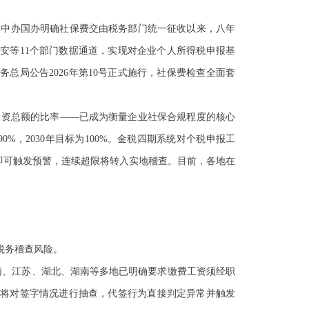
年中办国办明确社保费交由税务部门统一征收以来，八年
公安等
11
个部门数据通道，实现对企业个人所得税申报基
税务总局公告
2026
年第
10
号正式施行，社保费检查全面套
工资总额的比率——已成为衡量企业社保合规程度的核心
90%
，
2030
年
目标为
100%
。金税四期系统对个税申报工
即
可触发预警，连续超限将转入实地稽查。目前，各地在
税务稽查风险。
南、江苏、湖北、湖南等多地已明确要求缴费工资须经职
将对签字情况进行抽查，代签行为直接判定异常并触发