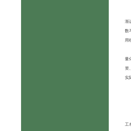
渐
数
用
量
资
实
工