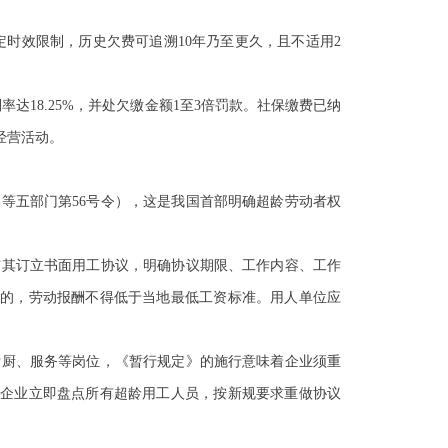
定时效限制，历史欠费可追溯
10
年乃至更久，且不适用
2
利率达
18.25%
，并处欠缴金额
1
至
3
倍罚款。社保缴费已纳
经营活动。
部等五部门第
56
号令）
，这是我国首部明确超龄劳动者权
与其订立书面用工协议，明确协议期限、工作内容、工作
的，劳动报酬不得低于当地最低工资标准。用人单位应
后厨、服务等岗位，《暂行规定》的施行意味着企业须重
企业立即盘点所有超龄用工人员，按新规要求重做协议