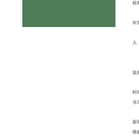
税
年
入
益
时
当
新
模