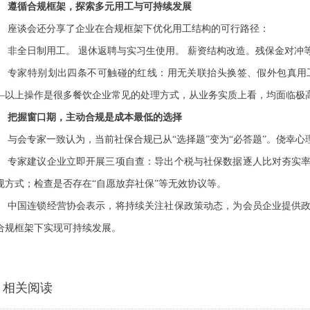
遵循合规框架，探索多元用工与可持续发展
座谈会还分享了企业在合规框架下优化用工结构的可行路径：
非全日制用工。
退休返聘与实习生使用。
薪资结构改造。残保金对冲
专家特别划出四条不可触碰的红线：用无关联抬头换签、假外包真用
—以上操作是很多餐饮企业常见的处理方式，从业务实质上看，均面临极
把握窗口期，主动合规是成本最低的选择
与会专家一致认为，当前社保合规已从
“选择题”变为“必答题”。侥幸
专家建议企业立即开展三项自查：导出个税与社保数据逐人比对夯实
规方式；检查是否存在
“自愿放弃社保”等无效协议等。
中国连锁经营协会表示，将持续关注社保政策动态，为会员企业提供
合规框架下实现可持续发展。
相关阅读