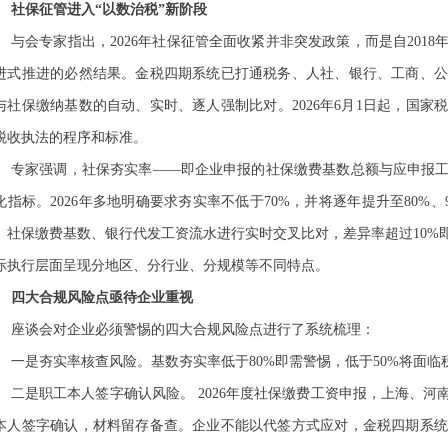
社保征管进入
“以数治税”新阶段
与会专家指出，
2026
年社保征管全面收紧并非突发政策，而是自
2018
进式推进的必然结果。金税四期系统已打通税务、人社、银行、工商、
与社保缴纳基数的自动、实时、逐人强制比对。
2026
年
6
月
1
日起，国家
税收执法的程序和标准。
专家强调，社保夯实率
——即企业申报的社保缴费基数总额与应申报
化指标。
2026
年多地明确要求夯实率不低于
70%
，并将逐年提升至
80%
、
、社保缴费基数、银行代发工资流水进行实时交叉比对，差异率超过
10%
际执行层面呈现分地区、分行业、分规模等不同特点。
四大合规风险点亟待企业重视
座谈会对企业必须警惕的四大合规风险点进行了系统梳理：
一是夯实率核查风险。基数夯实率低于
80%
即需警惕，低于
50%
将面临
二是职工本人签字确认风险。
2026
年度社保缴费工资申报，上海、河
本人签字确认，材料留存备查。企业不能以代签方式应对，金税四期系统