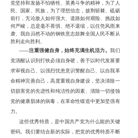
党坚持和发扬不怕牺牲、英勇斗争的精神，为了人
民、国家、民族，为了理想信念，披荆斩棘、砥砺
前行，无论敌人如何强大、道路如何艰险、挑战如
何严峻，总是毫不畏惧、绝不退缩，以任凭风雨来
袭、我自岿然不动的钢铁意志鼓舞全国人民不断从
胜利走向胜利。
——注重强健自身，始终充满生机活力。
我们
党清醒认识到打铁必须自身硬，善于以时代发展要
求审视自己、以强烈忧患意识警醒自己、以自我革
命精神完善自己，高度重视自身建设，坚决清除一
切损害党的先进性和纯洁性的因素、清除一切侵蚀
党的健康肌体的病毒，在革命性锻造中更加坚强有
力。
这些优秀特质，是中国共产党为什么能的关键
密码。我们要结合新的实际，把党的优秀特质不断