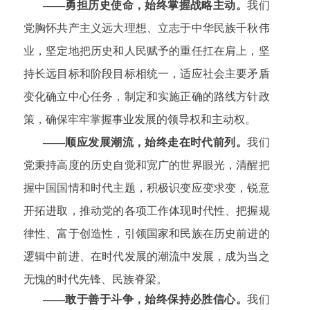
——勇担历史使命，始终掌握战略主动。
我们
党胸怀共产主义远大理想、立志于中华民族千秋伟
业，坚定地把历史和人民赋予的重任扛在肩上，坚
持长远目标和阶段目标相统一，适应社会主要矛盾
变化确立中心任务，制定和实施正确的路线方针政
策，确保牢牢掌握事业发展的领导权和主动权。
——顺应发展潮流，始终走在时代前列。
我们
党秉持高度的历史自觉和宽广的世界眼光，清醒把
握中国国情和时代主题，积极识变应变求变，锐意
开拓进取，推动党的各项工作体现时代性、把握规
律性、富于创造性，引领国家和民族在历史前进的
逻辑中前进、在时代发展的潮流中发展，成为当之
无愧的时代先锋、民族脊梁。
——敢于善于斗争，始终保持必胜信心。
我们