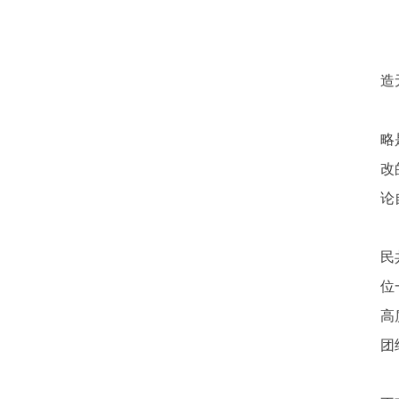
造
略
改
论
民
位
高
团