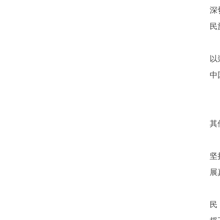
深
民
以
中
其
坚
展
民