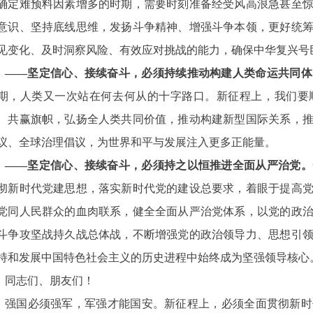
确定难预料因素增多的时期，需要时刻准备经受风高浪急甚至
意识、坚持底线思维，发扬斗争精神、增强斗争本领，更好统
见变化、及时洞察风险、有效应对挑战的能力，确保中华复兴号
——坚定信心、接续奋斗，必须持续推动构建人类命运共同体
期，人类又一次站在何去何从的十字路口。新征程上，我们要
、共赢旗帜，弘扬全人类共同价值，推动构建新型国际关系，
议、全球治理倡议，为世界和平与发展注入更多正能量。
——坚定信心、接续奋斗，必须持之以恒推进全面从严治党。
彻新时代党建思想，落实新时代党的建设总要求，着眼于提高
党同人民群众的血肉联系，健全全面从严治党体系，以党的政
斗争攻坚战持久战总体战，不断增强党的政治领导力、思想引
持和发展中国特色社会主义的历史进程中始终成为坚强领导核心
同志们、朋友们！
强国必须强军，军强才能国安。新征程上，必须全面贯彻新时