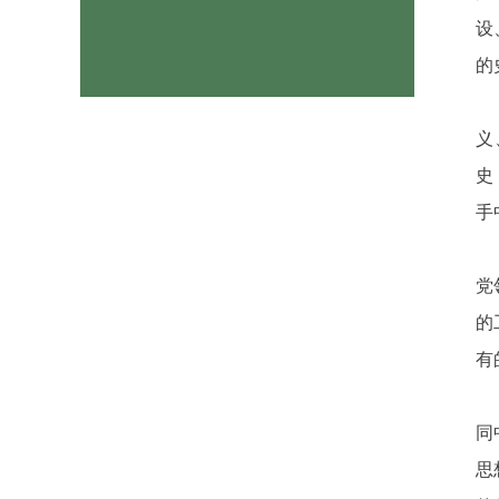
设
的
义
史
手
党
的
有
同
思