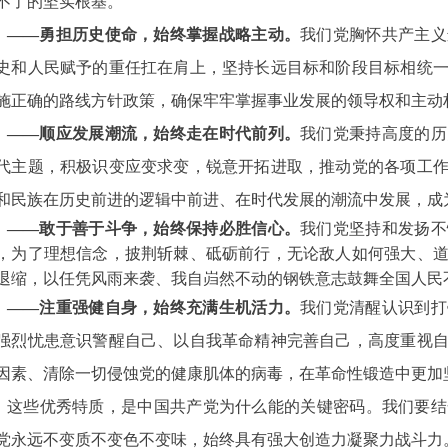
不了
的坚实根基。
——勇担历史使命，始终掌握战略主动。
我们党胸怀共产主义
史和人民赋予的重任扛在肩上，坚持长远目标和阶段目标相统
施正确的路线方针政策，确保牢牢掌握事业发展的领导权和主动
——顺应发展潮流，始终走在时代前列。
我们党秉持高度的历
代主题，积极识变应变求变，锐意开拓进取，推动党的各项工
和民族在历史前进的逻辑中前进、在时代发展的潮流中发展，成
——敢于善于斗争，始终保持必胜信心。
我们党坚持和发扬不
，为了理想信念，披荆斩棘、砥砺前行，无论敌人如何强大、
退缩，以任凭风雨来袭、我自岿然不动的钢铁意志鼓舞全国人民
——注重强健自身，始终充满生机活力。
我们党清醒认识到打
强烈忧患意识警醒自己、以自我革命精神完善自己，高度重视
因素、清除一切侵蚀党的健康肌体的病毒，在革命性锻造中更加
这些优秀特质，是中国共产党为什么能的关键密码。我们要结
党永远不变质不变色不变味，始终具有强大创造力凝聚力战斗力