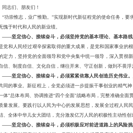
同志们、朋友们！
“功崇惟志，业广惟勤。”实现新时代新征程党的使命任务，要
无愧于时代和人民的新业绩。
——坚定信心、接续奋斗，必须坚持党的基本理论、基本路线
是党和人民经过艰辛探索取得的重大成果，是党和国家事业的
的定力，坚持党的全面领导和党中央集中统一领导，深入贯彻
自信、制度自信、文化自信，继往开来、守正创新，做到不畏浮
——坚定信心、接续奋斗，必须紧紧依靠人民创造历史伟业。
共同的事业。新征程上，全党必须进一步提振干事创业的精气神
一体”总体布局、协调推进“四个全面”战略布局，完整准确全面
质量发展。要践行以人民为中心的发展思想，发展全过程人民
结、全体中华儿女大团结，充分激发亿万人民的积极性主动性创
——坚定信心、接续奋斗，必须积极应对前进道路上的风险挑