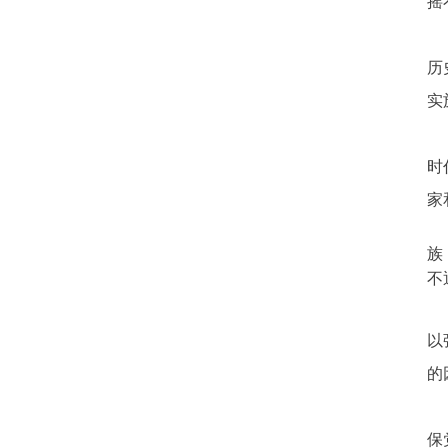
摇
历
实
时
家
族
不
以
的
保