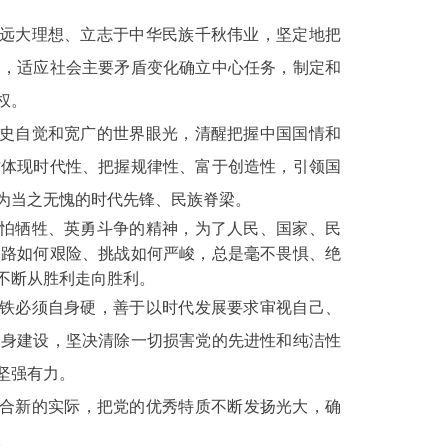
远大理想、立志于中华民族千秋伟业，坚定地把
一，适应社会主要矛盾变化确立中心任务，制定和
权。
史自觉和宽广的世界眼光，清醒把握中国国情和
作体现时代性、把握规律性、富于创造性，引领国
为当之无愧的时代先锋、民族脊梁。
怕牺牲、英勇斗争的精神，为了人民、国家、民
道路如何艰险、挑战如何严峻，总是毫不畏惧、绝
不断从胜利走向胜利。
铁必须自身硬，善于以时代发展要求审视自己、
自身建设，坚决清除一切损害党的先进性和纯洁性
坚强有力。
合新的实际，把党的优秀特质不断发扬光大，确
。