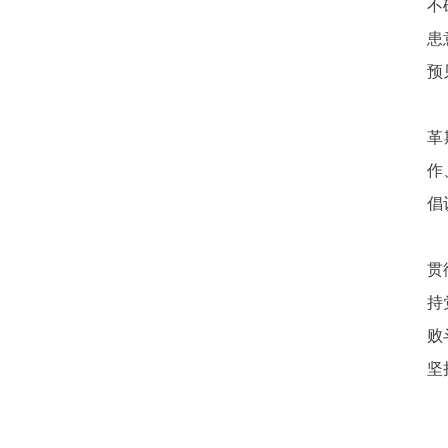
不
患
预
革
作
倡
贯
持
败
坚