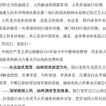
切怀念为民族独立、人民解放和国家富强、人民幸福前仆后继
族建立的丰功伟绩永载史册！他们的崇高精神永远铭记在亿万人
人民是历史的创造者，是真正的英雄。在这里，我代表党中央
崇高的敬意！向香港特别行政区同胞、澳门特别行政区同胞、
国人民友好相处，关心支持中国革命、建设、改革事业的各国人
同志们、朋友们！
中国共产党之所以能够在105年奋斗中不断铸就辉煌，历史和
他政党和政治力量无可比拟的优秀特质。
——矢志追求真理，始终把准前进方向。
我们党把马克思主义
持解放思想、实事求是、与时俱进、求真务实，注重在社会矛
真理，不断以新的理论指导新的实践，确保党和人民事业沿着正
——深深植根人民，始终拥有坚实根基。
我们党牢记江山就
，自觉践行全心全意为人民服务的根本宗旨，坚定地同人民站