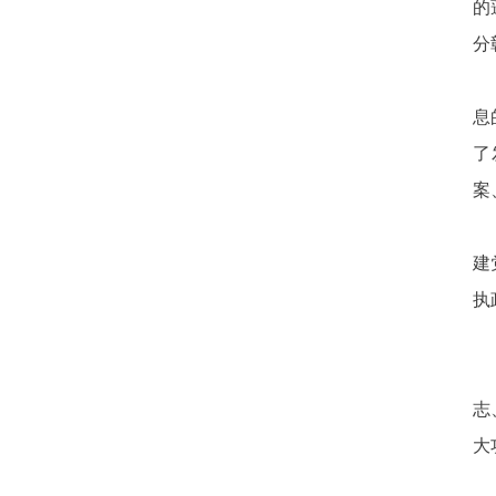
的
分
息
了
案
建
执
志
大