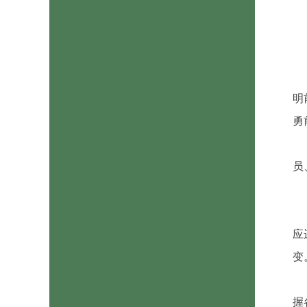
明
勇
员
应
变
握