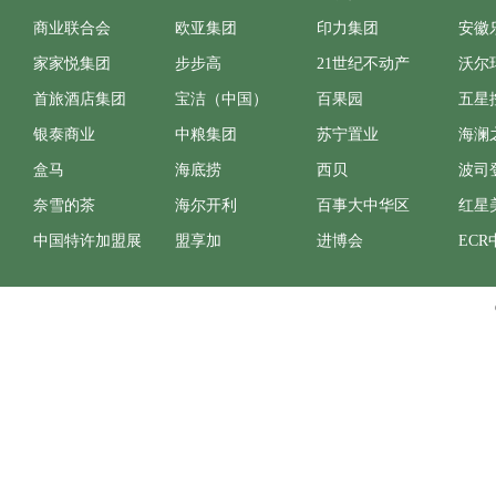
商业联合会
欧亚集团
印力集团
安徽
家家悦集团
步步高
21世纪不动产
沃尔
首旅酒店集团
宝洁（中国）
百果园
五星
银泰商业
中粮集团
苏宁置业
海澜
盒马
海底捞
西贝
波司
奈雪的茶
海尔开利
百事大中华区
红星
中国特许加盟展
盟享加
进博会
ECR