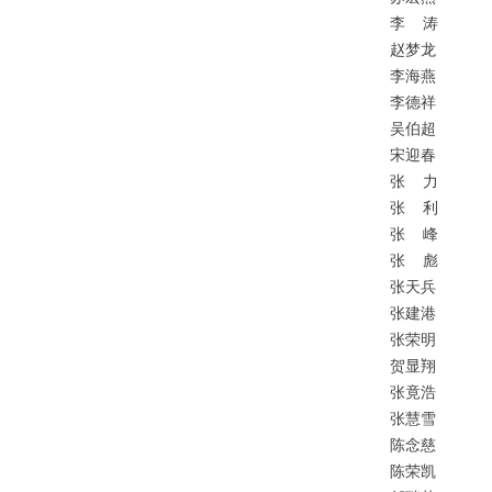
李
涛
赵梦龙
李海燕
李德祥
吴伯超
宋迎春
张
力
张
利
张
峰
张
彪
张天兵
张建港
张荣明
贺显翔
张竟浩
张慧雪
陈念慈
陈荣凯