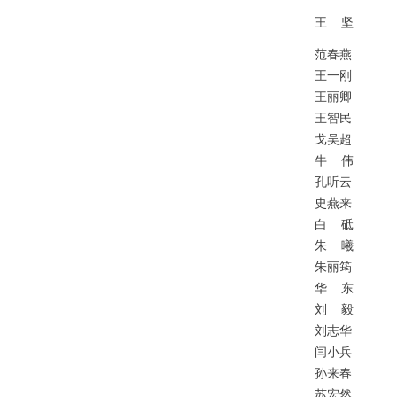
王
坚
范春燕
王一刚
王丽卿
王智民
戈吴超
牛
伟
孔听云
史燕来
白
砥
朱
曦
朱丽筠
华
东
刘
毅
刘志华
闫小兵
孙来春
苏宏然