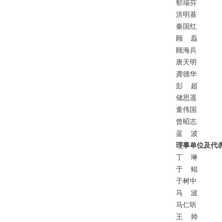
郁瑞芬
洪明基
秦国红
顾
磊
顾海兵
唐天明
龚德华
彭
超
储思遥
童伟国
曾昭志
蓝
波
理事
单位及代
丁
琳
于
鲲
于树中
马
波
马仁听
王
帅