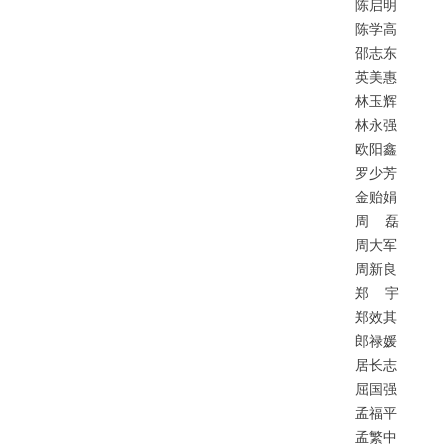
陈启明
陈学高
邵志东
英美惠
林玉辉
林永强
欧阳鑫
罗少芳
金贻娟
周
磊
周大军
周新良
郑
宇
郑效其
郎禄媛
居长志
屈国强
孟福平
孟繁中