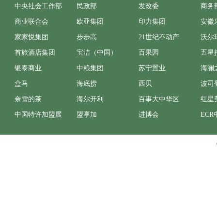
中央社会工作部
民政部
发改委
商务
商业联合会
欧亚集团
印力集团
安徽
家家悦集团
步步高
21世纪不动产
沃尔
首旅酒店集团
宝洁（中国）
百果园
五星
银泰商业
中粮集团
苏宁置业
海澜
盒马
海底捞
西贝
波司
奈雪的茶
海尔开利
百事大中华区
红星
中国特许加盟展
盟享加
进博会
ECR