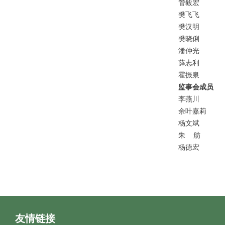
管毅宏
樊飞飞
樊汉明
樊晓俐
潘仲光
薛志利
霍振泉
监事会成员
李燕川
余叶嘉莉
杨文斌
朱
舫
杨德宏
友情链接