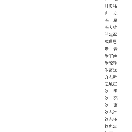
叶贯强
冉
立
冯
星
冯大维
兰建军
成世恩
朱
菁
朱宇佳
朱晓静
朱富强
乔志新
伍敏谊
刘
明
刘
亮
刘
雍
刘志涛
刘志强
刘忠建