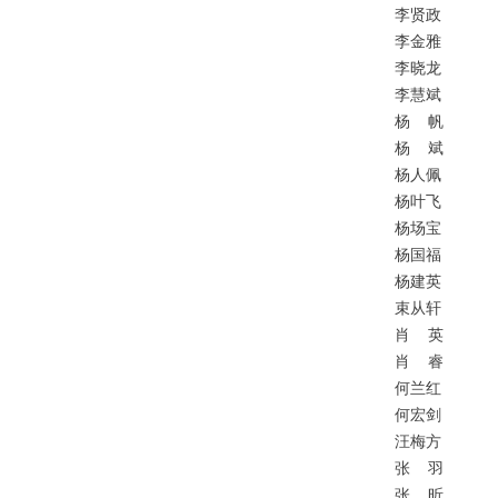
李贤政
李金雅
李晓龙
李慧斌
杨
帆
杨
斌
杨人佩
杨叶飞
杨场宝
杨国福
杨建英
束从轩
肖
英
肖
睿
何兰红
何宏剑
汪梅方
张
羽
张
昕