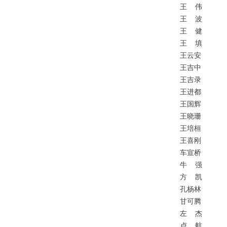
王
伟
王
波
王
健
王
填
王云安
王吉中
王吉录
王进都
王国辉
王晓珊
王培桓
王喜刚
车宣桥
牛
强
方
凯
孔杨林
甘可腾
左
杰
卢
航