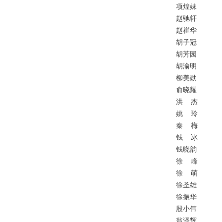
项煌妹
赵驰轩
赵崔华
胡子冠
胡芳园
胡渝明
柳美勋
俞晓耀
洪
杰
姚
玲
秦
梅
钱
冰
钱晓韵
徐
峰
徐
萌
徐圣雄
徐振华
殷小伟
翁泽辉