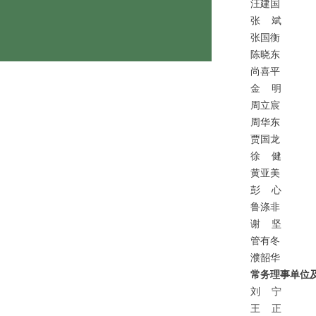
汪建国
张
斌
张国衡
陈晓东
尚喜平
金
明
周立宸
周华东
贾国龙
徐
健
黄亚美
彭
心
鲁涤非
谢
坚
管有冬
濮韶华
常务理事单位及
刘
宁
王
正