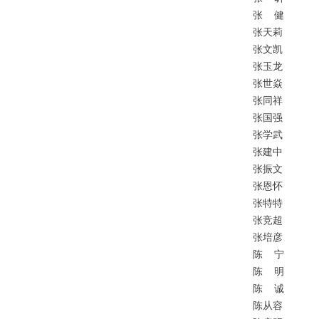
张
健
张天莉
张文凯
张玉龙
张世焱
张同祥
张国强
张学武
张建中
张振文
张恩怀
张特特
张竞超
张培彦
陈
宁
陈
明
陈
诚
陈从容