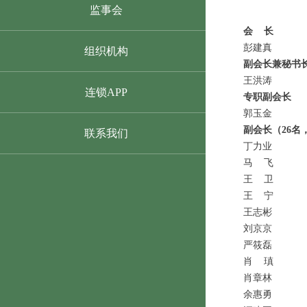
监事会
会
长
彭建真
组织机构
副会长兼秘书
王洪涛
连锁APP
专职副会长
郭玉金
副会长（26名
联系我们
丁力业
马
飞
王
卫
王
宁
王志彬
刘京京
严筱磊
肖
瑱
肖章林
余惠勇