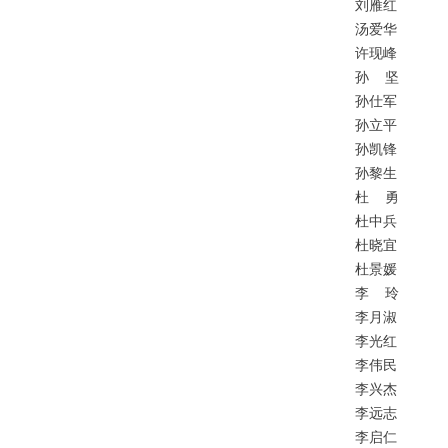
刘雁红
汤爱华
许现峰
孙
坚
孙仕军
孙立平
孙凯锋
孙黎生
杜
勇
杜中兵
杜晓宜
杜景媛
李
玲
李月淑
李光红
李伟民
李兴杰
李远志
李启仁