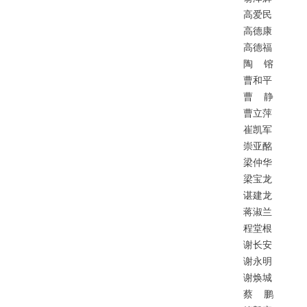
高爱民
高德康
高德福
陶
镕
曹和平
曹
静
曹立萍
崔凯军
崇亚酩
梁仲华
梁宝龙
谌建龙
蒋淑兰
程堂根
谢长安
谢永明
谢焕城
蔡
鹏