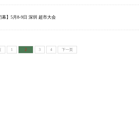
幕】5月8-9日 深圳 超市大会
页
1
2
3
4
下一页